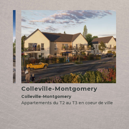
Colleville-Montgomery
C
Colleville-Montgomery
Ter
-
Appartements du T2 au T3 en coeur de ville
16 